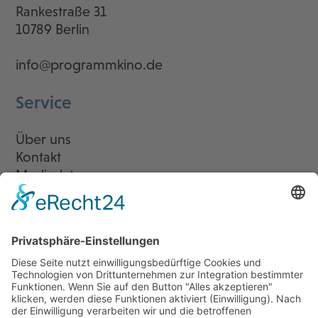
Rankestraße 31
10789 Berlin
info@programmkino.de
Service
Über uns
Kontakt
Mediadaten
Newsletter
LogIn
Legal
Impressum
Datenschutzerklärung