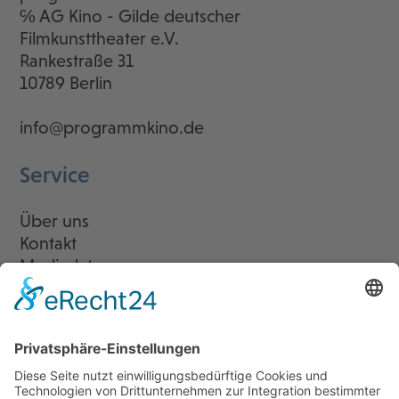
℅ AG Kino - Gilde deutscher
Filmkunsttheater e.V.
Rankestraße 31
10789 Berlin
info@programmkino.de
Service
Über uns
Kontakt
Mediadaten
Newsletter
LogIn
Legal