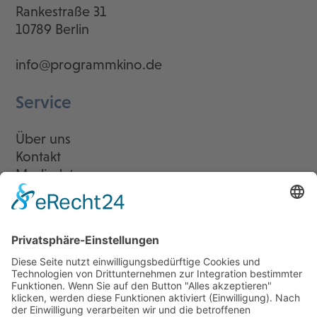
Rankestraße 31
10789 Berlin
info@programmkino.de
Service
Über uns
Kontakt
Mediadaten
Newsletter
LogIn
Legal
Impressum
Datenschutzerklärung