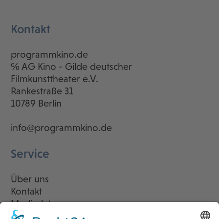
Kontakt
programmkino.de
℅ AG Kino - Gilde deutscher
Filmkunsttheater e.V.
Rankestraße 31
10789 Berlin
info@programmkino.de
Service
Über uns
Kontakt
Mediadaten
Newsletter