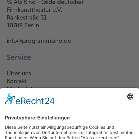
℅ AG Kino - Gilde deutscher
Filmkunsttheater e.V.
Rankestraße 31
10789 Berlin
info@programmkino.de
Service
Über uns
Kontakt
Mediadaten
Newsletter
LogIn
Legal
Impressum