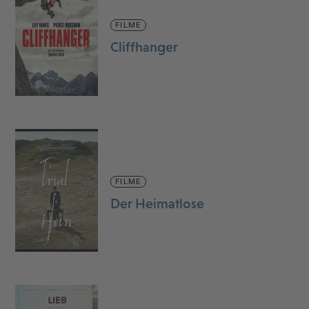
FILME
Cliffhanger
FILME
Der Heimatlose