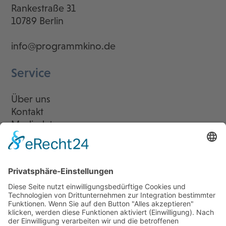
Rankestraße 31
10789 Berlin
info@programmkino.de
Service
Über uns
Kontakt
Mediadaten
Newsletter
LogIn
Legal
Impressum
Datenschutzerklärung