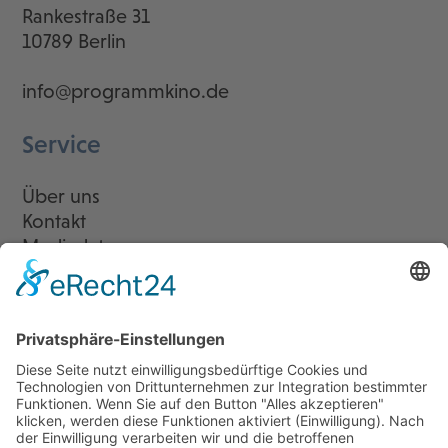
Rankestraße 31
10789 Berlin
info@programmkino.de
Service
Über uns
Kontakt
Mediadaten
Newsletter
LogIn
Legal
Impressum
Datenschutzerklärung