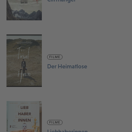
FILME
Der Heimatlose
FILME
Liebhaberinnen