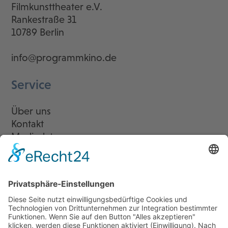
Filmkunsttheater e.V.
Rankestraße 31
10789 Berlin
info@programmkino.de
Service
Über uns
Kontakt
Mediadaten
Newsletter
LogIn
Legal
Impressum
Datenschutzerklärung