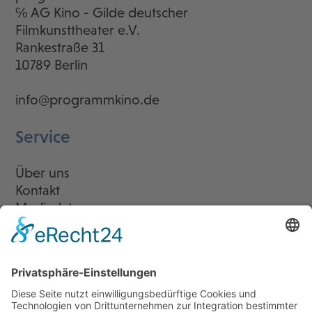
℅ AG Kino - Gilde deutscher
Filmkunsttheater e.V.
Rankestraße 31
10789 Berlin
info@programmkino.de
Service
Über uns
Kontakt
Mediadaten
Newsletter
LogIn
Legal