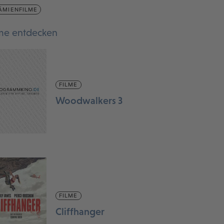
ÄMIENFILME
lme entdecken
FILME
Woodwalkers 3
FILME
Cliffhanger