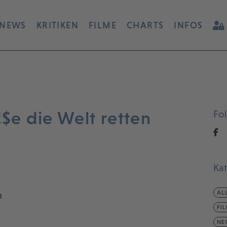
NEWS
KRITIKEN
FILME
CHARTS
INFOS
!$e die Welt retten
Fo
Ka
AL
n
FI
NE