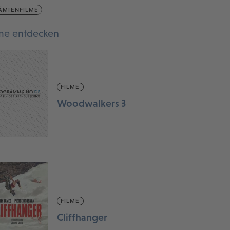
ÄMIENFILME
lme entdecken
FILME
Woodwalkers 3
FILME
Cliffhanger