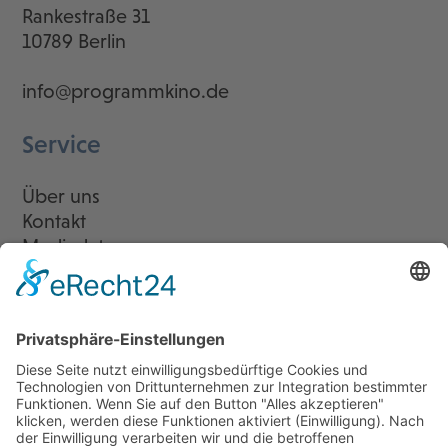
Rankestraße 31
10789 Berlin
info@programmkino.de
Service
Über uns
Kontakt
Mediadaten
Newsletter
LogIn
Legal
Impressum
Datenschutzerklärung