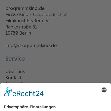
programmkino.de
℅ AG Kino - Gilde deutscher
Filmkunsttheater e.V.
Rankestraße 31
10789 Berlin
info@programmkino.de
Service
Über uns
Kontakt
Mediadaten
Newsletter
LogIn
Legal