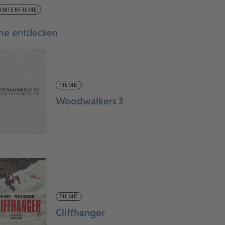
ÄMIENFILME
lme entdecken
FILME
Woodwalkers 3
FILME
Cliffhanger