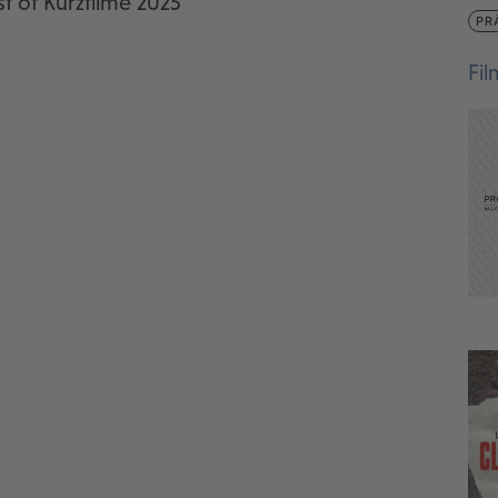
t of Kurzfilme 2025
PR
Fi