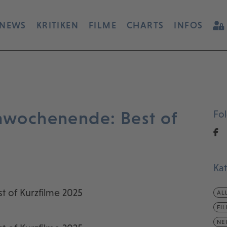
NEWS
KRITIKEN
FILME
CHARTS
INFOS
lmwochenende: Best of
Fo
Ka
t of Kurzfilme 2025
AL
FI
NE