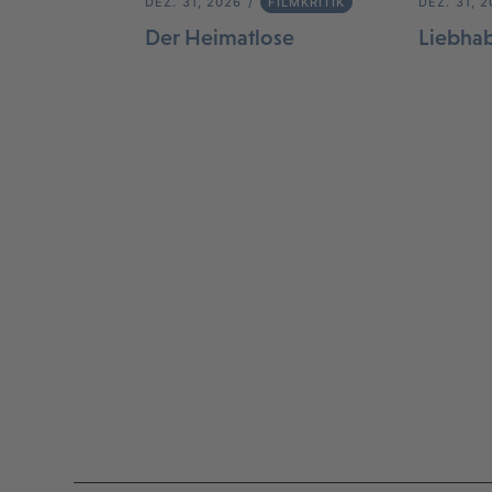
DEZ. 31, 2026
FILMKRITIK
DEZ. 31, 
Der Heimatlose
Liebha