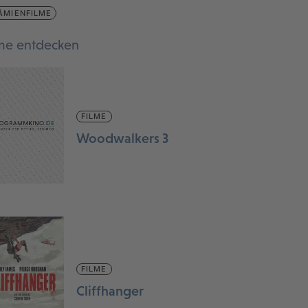
ÄMIENFILME
lme entdecken
FILME
Woodwalkers 3
FILME
Cliffhanger