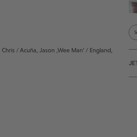
H
, Chris / Acuña, Jason ‚Wee Man‘ / England,
JE