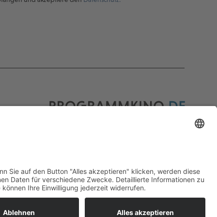
Programmkino.de richtet sich an Film- und
Kinobegeisterte jeden Geschlechts. Zur besseren
Lesbarkeit haben wir uns aber entschlossen, auf
eine Doppelnennung oder Genderzeichen zu
verzichten. Wo möglich setzen wir auf eine
genderneutrale Bezeichnung.