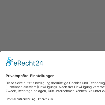
Kontakt
Servic
programmkino.de
Über un
℅ AG Kino - Gilde deutscher
Kontakt
Filmkunsttheater e.V.
Mediad
Rankestraße 31
Newslet
10789 Berlin
LogIn