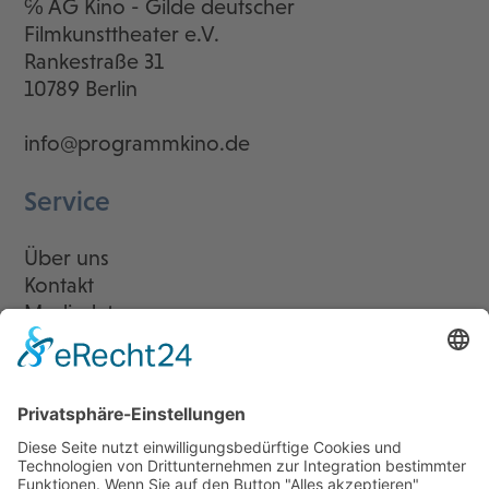
℅ AG Kino - Gilde deutscher
Filmkunsttheater e.V.
Rankestraße 31
10789 Berlin
info@programmkino.de
Service
Über uns
Kontakt
Mediadaten
Newsletter
LogIn
Legal
Impressum