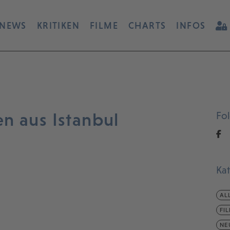
NEWS
KRITIKEN
FILME
CHARTS
INFOS
n aus Istanbul
Fo
Ka
AL
FI
NE