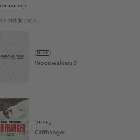
ÄMIENFILME
lme entdecken
FILME
Woodwalkers 3
FILME
Cliffhanger