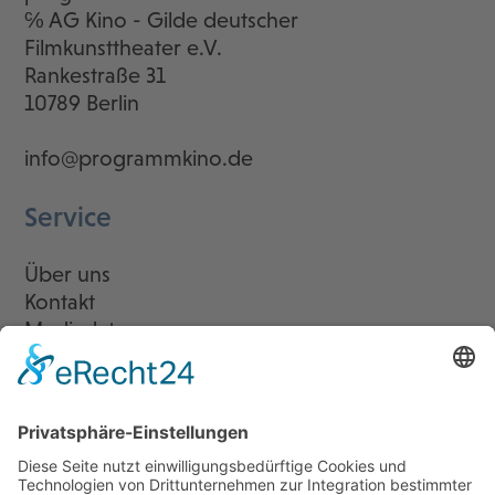
℅ AG Kino - Gilde deutscher
Filmkunsttheater e.V.
Rankestraße 31
10789 Berlin
info@programmkino.de
Service
Über uns
Kontakt
Mediadaten
Newsletter
LogIn
Legal