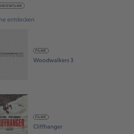
ÄMIENFILME
lme entdecken
FILME
Woodwalkers 3
FILME
Cliffhanger