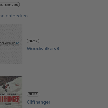
ÄMIENFILME
lme entdecken
FILME
Woodwalkers 3
FILME
Cliffhanger