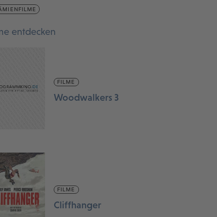
ÄMIENFILME
lme entdecken
FILME
Woodwalkers 3
FILME
Cliffhanger