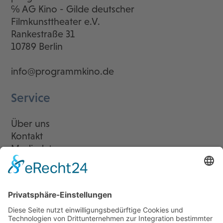
℅ AG Kino - Gilde deutscher
Filmkunsttheater e.V.
Rankestraße 31
10789 Berlin
info@programmkino.de
Service
Über uns
Kontakt
Mediadaten
Newsletter
LogIn
Legal