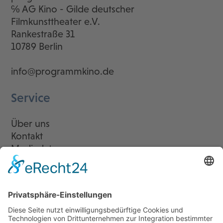
℅ AG Kino - Gilde deutscher
Filmkunsttheater e.V.
Rankestraße 31
10789 Berlin
info@programmkino.de
Service
Über uns
Kontakt
Mediadaten
Newsletter
LogIn
Legal