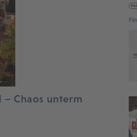
PR
Fi
d – Chaos unterm