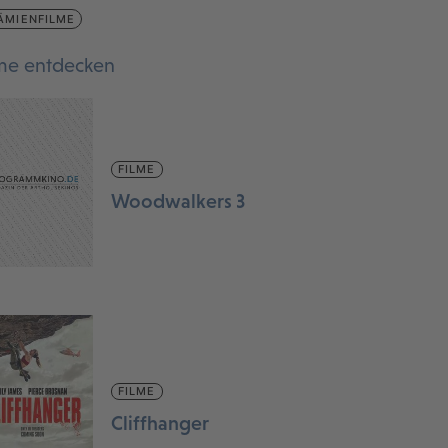
ÄMIENFILME
lme entdecken
FILME
Woodwalkers 3
FILME
Cliffhanger