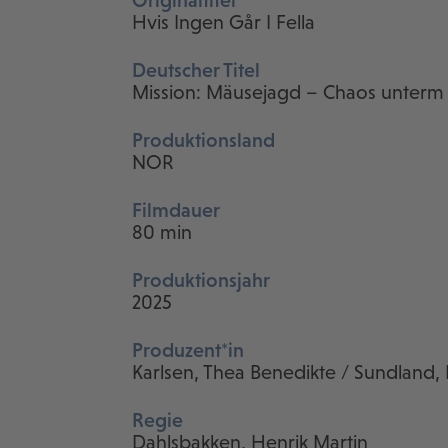
Originaltitel
Hvis Ingen Går I Fella
Deutscher Titel
Mission: Mäusejagd – Chaos unter
Produktionsland
NOR
Filmdauer
80 min
Produktionsjahr
2025
Produzent*in
Karlsen, Thea Benedikte / Sundland, 
Regie
Dahlsbakken, Henrik Martin