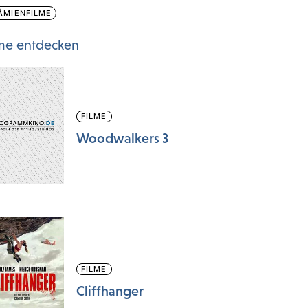
ÄMIENFILME
lme entdecken
FILME
Woodwalkers 3
FILME
Cliffhanger