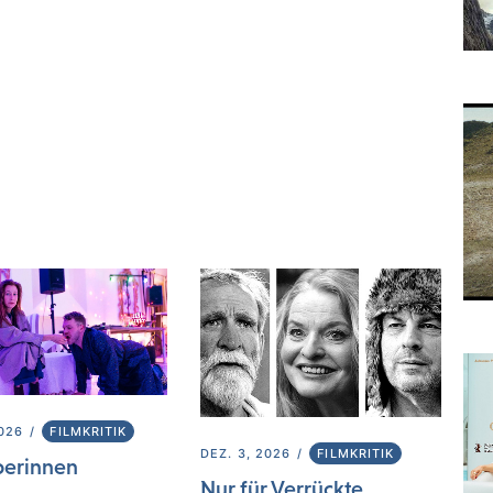
2026
FILMKRITIK
DEZ. 3, 2026
FILMKRITIK
berinnen
Nur für Verrückte