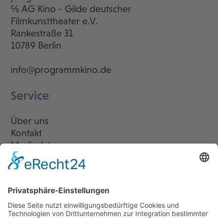
℅ AG Kino - Gilde deutscher
Filmkunsttheater e.V.
Rankestraße 31
10789 Berlin
info@programmkino.de
Service
Über uns
Kontakt
Mediadaten
Newsletter
LogIn
Legal