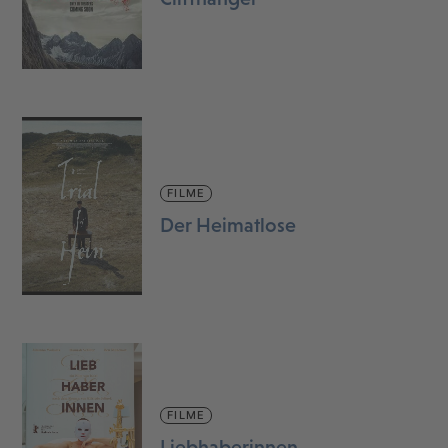
FILME
Der Heimatlose
FILME
Liebhaberinnen