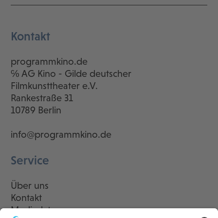
Kontakt
programmkino.de
℅ AG Kino - Gilde deutscher
Filmkunsttheater e.V.
Rankestraße 31
10789 Berlin
info@programmkino.de
Service
Über uns
Kontakt
Mediadaten