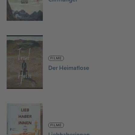
FILME
Der Heimatlose
FILME
Liebhaberinnen