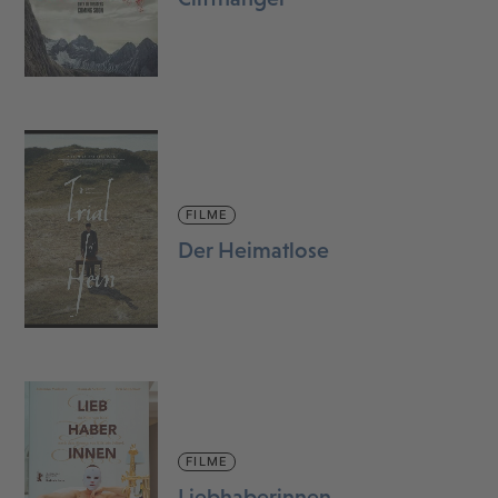
FILME
Der Heimatlose
FILME
Liebhaberinnen