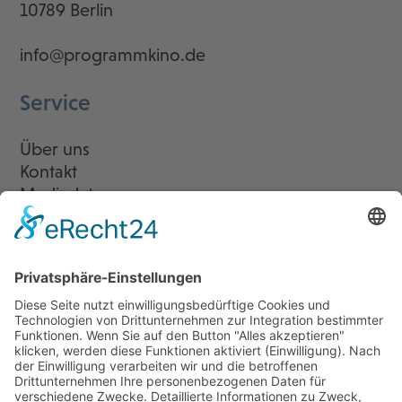
10789 Berlin
info@programmkino.de
Service
Über uns
Kontakt
Mediadaten
Newsletter
LogIn
Legal
Impressum
Datenschutzerklärung
Cookie-Einstellungen