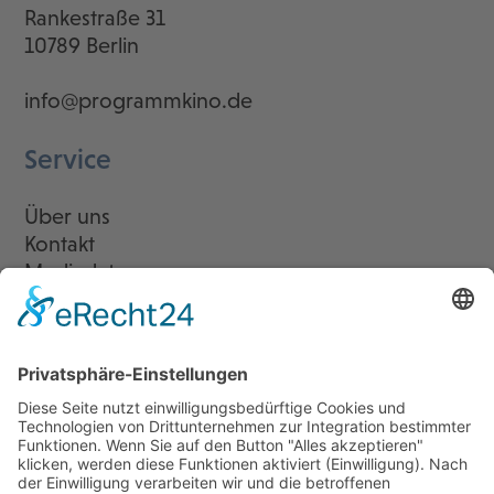
Rankestraße 31
10789 Berlin
info@programmkino.de
Service
Über uns
Kontakt
Mediadaten
Newsletter
LogIn
Legal
Impressum
Datenschutzerklärung