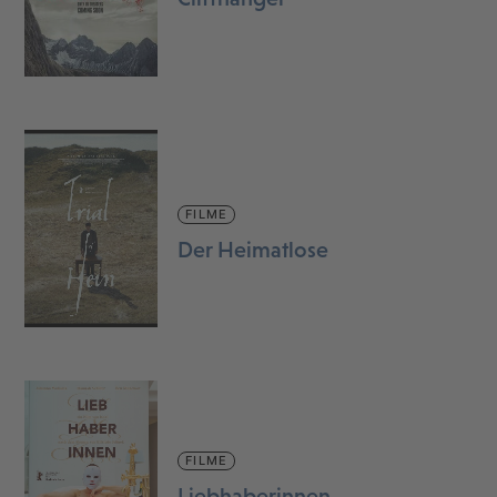
FILME
Der Heimatlose
FILME
Liebhaberinnen