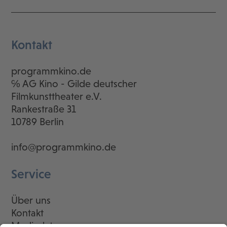
Kontakt
programmkino.de
℅ AG Kino - Gilde deutscher
Filmkunsttheater e.V.
Rankestraße 31
10789 Berlin
info@programmkino.de
Service
Über uns
Kontakt
Mediadaten