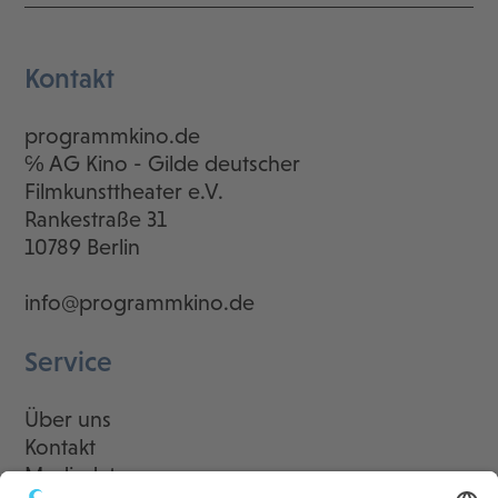
Kontakt
programmkino.de
℅ AG Kino - Gilde deutscher
Filmkunsttheater e.V.
Rankestraße 31
10789 Berlin
info@programmkino.de
Service
Über uns
Kontakt
Mediadaten