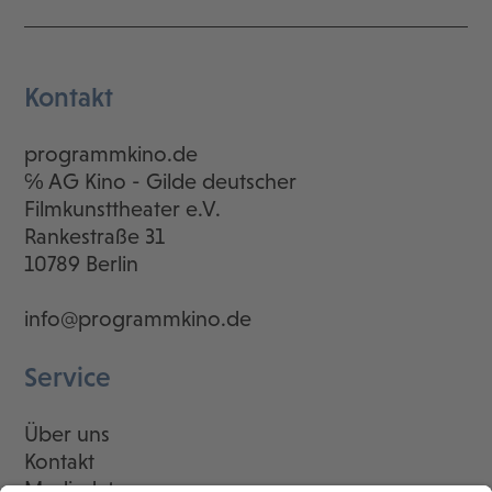
Kontakt
programmkino.de
℅ AG Kino - Gilde deutscher
Filmkunsttheater e.V.
Rankestraße 31
10789 Berlin
info@programmkino.de
Service
Über uns
Kontakt
Mediadaten