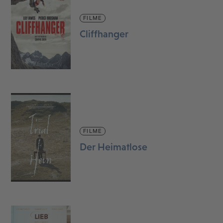
FILME
Cliffhanger
FILME
Der Heimatlose