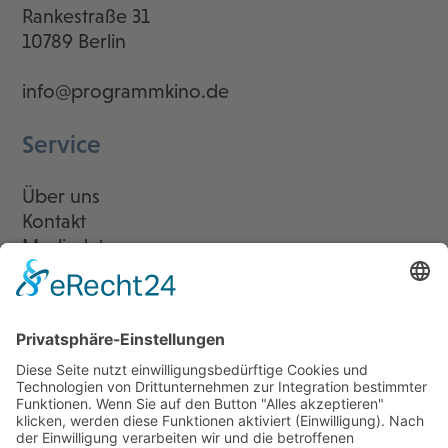
Rankestraße 31
10789 Berlin
info@programmkino.de
Service
Über uns
Kontakt
Mediadaten
Newsletter
LogIn
Legal
Impressum
Datenschutzerklärung