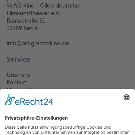
℅ AG Kino - Gilde deutscher
Filmkunsttheater e.V.
Rankestraße 31
10789 Berlin
info@programmkino.de
Service
Über uns
Kontakt
Mediadaten
Newsletter
LogIn
Legal