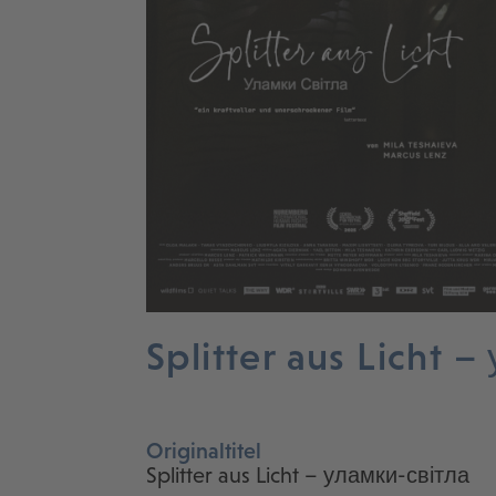
Splitter aus Licht 
Originaltitel
Splitter aus Licht – уламки-світла