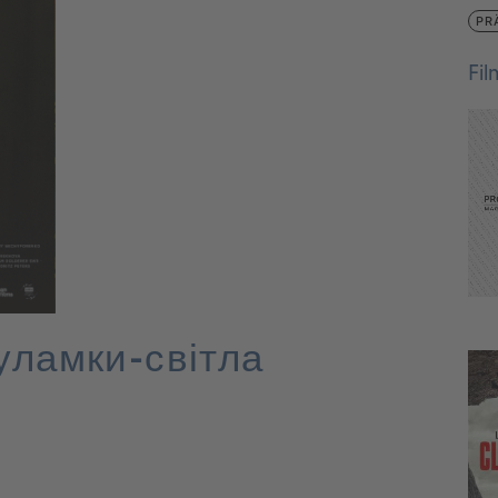
PR
Fi
– уламки-світла