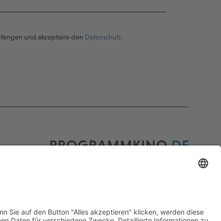
pfangen und akzeptiere den
Datenschutz.
Programmkino.de richtet sich an Film- und
Kinobegeisterte jeden Geschlechts. Zur besseren
Lesbarkeit haben wir uns aber entschlossen, auf
eine Doppelnennung oder Genderzeichen zu
verzichten. Wo möglich setzen wir auf eine