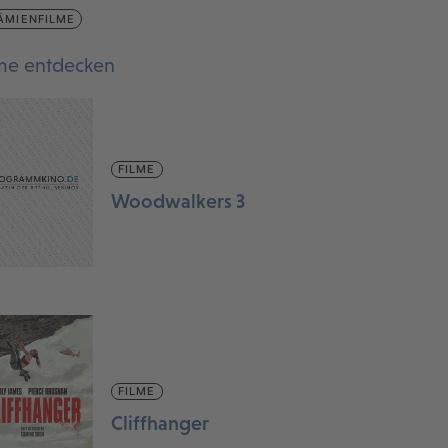
ÄMIENFILME
lme entdecken
FILME
Woodwalkers 3
FILME
Cliffhanger