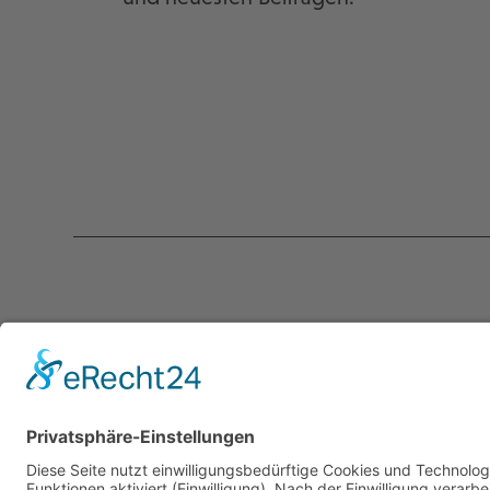
Kontakt
Servic
programmkino.de
Über un
℅ AG Kino - Gilde deutscher
Kontakt
Filmkunsttheater e.V.
Mediad