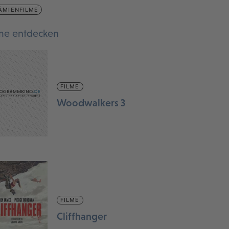
ÄMIENFILME
lme entdecken
FILME
Woodwalkers 3
FILME
Cliffhanger