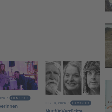
2026
FILMKRITIK
DEZ. 3, 2026
FILMKRITIK
berinnen
Nur für Verrückte