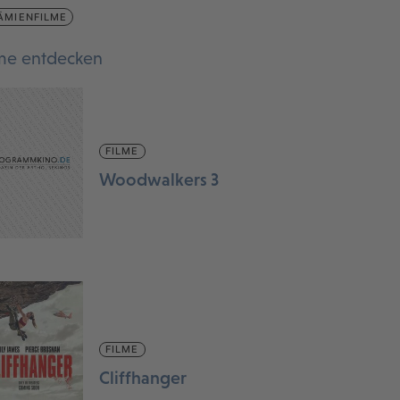
ÄMIENFILME
lme entdecken
FILME
Woodwalkers 3
FILME
Cliffhanger