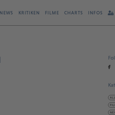
NEWS
KRITIKEN
FILME
CHARTS
INFOS
d
Fo
Ka
AL
FI
NE