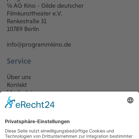
℅ AG Kino - Gilde deutscher
Filmkunsttheater e.V.
Rankestraße 31
10789 Berlin
info@programmkino.de
Service
Über uns
Kontakt
Mediadaten
Newsletter
LogIn
Legal