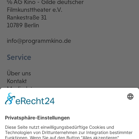
℅ AG Kino - Gilde deutscher
Filmkunsttheater e.V.
Rankestraße 31
10789 Berlin
info@programmkino.de
Service
Über uns
Kontakt
Mediadaten
Newsletter
LogIn
Legal
Impressum