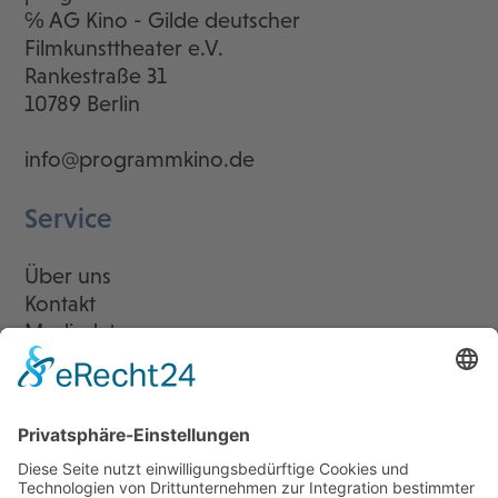
℅ AG Kino - Gilde deutscher
Filmkunsttheater e.V.
Rankestraße 31
10789 Berlin
info@programmkino.de
Service
Über uns
Kontakt
Mediadaten
Newsletter
LogIn
Legal