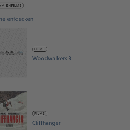
ÄMIENFILME
lme entdecken
FILME
Woodwalkers 3
FILME
Cliffhanger