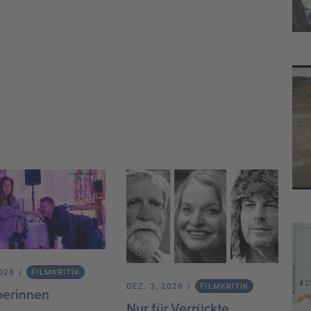
2026
FILMKRITIK
DEZ. 3, 2026
FILMKRITIK
berinnen
Nur für Verrückte