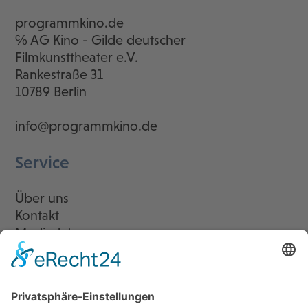
programmkino.de
℅ AG Kino - Gilde deutscher
Filmkunsttheater e.V.
Rankestraße 31
10789 Berlin
info@programmkino.de
Service
Über uns
Kontakt
Mediadaten
Newsletter
LogIn
Legal