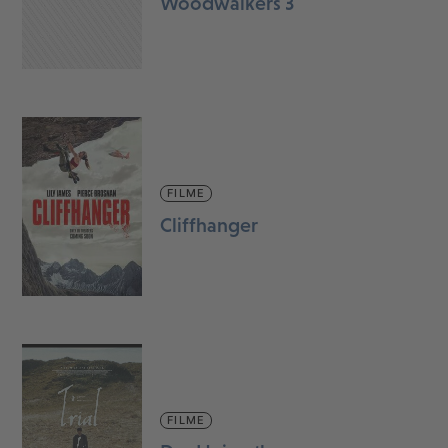
Woodwalkers 3
FILME
Cliffhanger
FILME