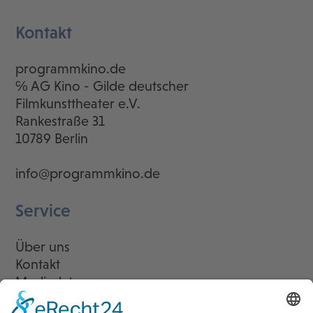
Kontakt
programmkino.de
℅ AG Kino - Gilde deutscher
Filmkunsttheater e.V.
Rankestraße 31
10789 Berlin
info@programmkino.de
Service
Über uns
Kontakt
Mediadaten
Newsletter