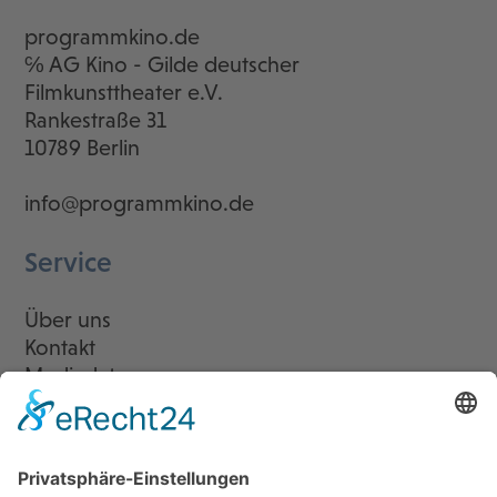
programmkino.de
℅ AG Kino - Gilde deutscher
Filmkunsttheater e.V.
Rankestraße 31
10789 Berlin
info@programmkino.de
Service
Über uns
Kontakt
Mediadaten
Newsletter
LogIn
Legal