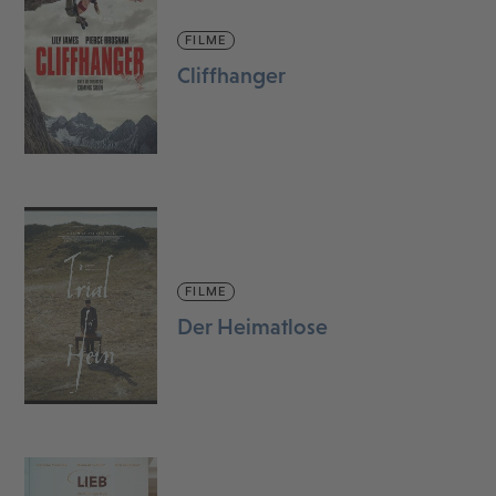
FILME
Cliffhanger
FILME
Der Heimatlose