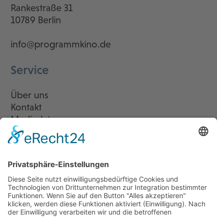
Rankestraße 31
10789 Berlin
info@programmkino.de
Service
Über uns
Kontakt
Mediadaten
Newsletter
LogIn
Legal
Impressum
Datenschutzerklärung